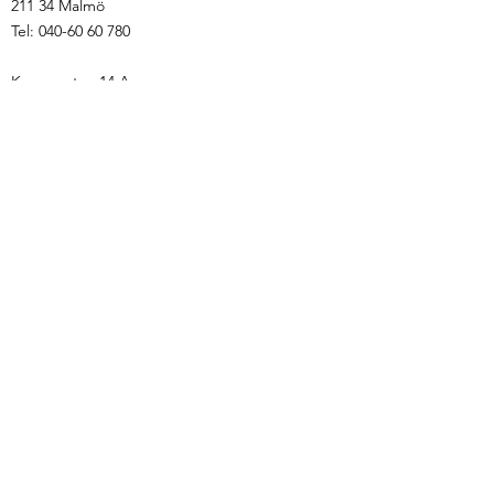
211 34 Malmö
Tel: 040-60 60 780
Kungsgatan 14 A
352 33 Växjö
Tel: 0470-131 21
info@advokatbjornsdotter.se
Öppettider
Måndag - Fredag kl. 09.00 - 16.00
Hem
Familjerätt
Brottmål
Notarius Publicus
Rådgivning
Om advokatbyrån
Kontakt