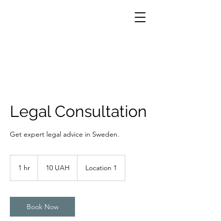
Legal Consultation
Get expert legal advice in Sweden.
10
ukrainska
1 hr
1
10 UAH
Location 1
hryvnia
h
Book Now